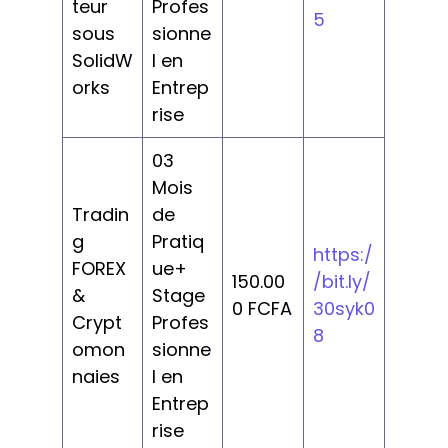
teur
Profes
5
sous
sionne
SolidW
l en
orks
Entrep
rise
03
Mois
Tradin
de
g
Pratiq
https:/
FOREX
ue+
150.00
/bit.ly/
&
Stage
0 FCFA
30syk0
Crypt
Profes
8
omon
sionne
naies
l en
Entrep
rise