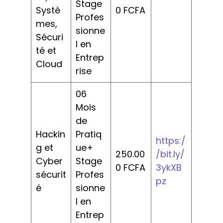
Stage
Systè
0 FCFA
Profes
mes,
sionne
Sécuri
l en
té et
Entrep
Cloud
rise
06
Mois
de
Hackin
Pratiq
https:/
g et
ue+
250.00
/bit.ly/
Cyber
Stage
0 FCFA
3ykXB
sécurit
Profes
pz
é
sionne
l en
Entrep