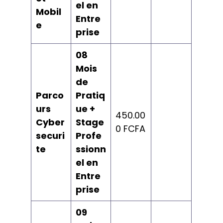
el en
Mobil
Entre
e
prise
08
Mois
de
Parco
Pratiq
urs
ue +
450.00
Cyber
Stage
0 FCFA
securi
Profe
te
ssionn
el en
Entre
prise
09