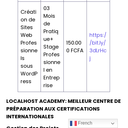
03
Créati
Mois
on de
de
Sites
Pratiq
Web
https:/
ue+
Profes
150.00
/bit.ly/
Stage
sionne
0 FCFA
3dLrHc
Profes
ls
j
sionne
sous
l en
WordP
Entrep
ress
rise
LOCALHOST ACADEMY: MEILLEUR CENTRE DE
PRÉPARATION AUX CERTIFICATIONS
INTERNATIONALES
French