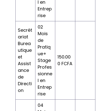
l en
Entrep
rise
02
Secrét
Mois
ariat
de
Burea
Pratiq
utique
ue+
et
150.00
Stage
Assist
0 FCFA
Profes
ance
sionne
de
l en
Directi
Entrep
on
rise
04