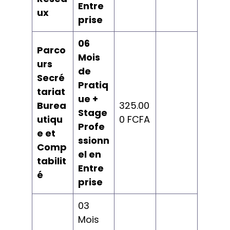
Entre
ux
prise
06
Parco
Mois
urs
de
Secré
Pratiq
tariat
ue +
Burea
325.00
Stage
utiqu
0 FCFA
Profe
e et
ssionn
Comp
el en
tabilit
Entre
é
prise
03
Mois