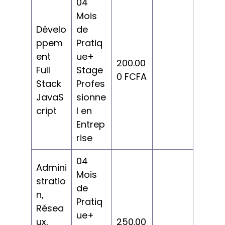
04
Mois
Dévelo
de
ppem
Pratiq
ent
ue+
200.00
Full
Stage
0 FCFA
Stack
Profes
JavaS
sionne
cript
l en
Entrep
rise
04
Admini
Mois
stratio
de
n,
Pratiq
Résea
ue+
ux,
250.00