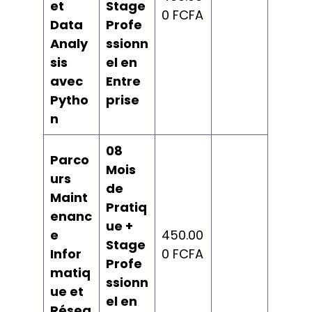
et
Stage
0 FCFA
Data
Profe
Analy
ssionn
sis
el en
avec
Entre
Pytho
prise
n
08
Parco
Mois
urs
de
Maint
Pratiq
enanc
ue +
e
450.00
Stage
Infor
0 FCFA
Profe
matiq
ssionn
ue et
el en
Résea