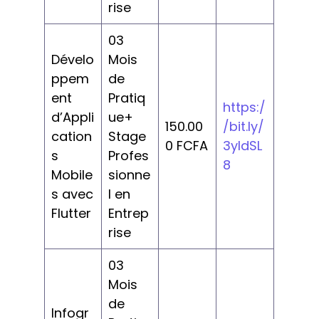
rise
03
Dévelo
Mois
ppem
de
ent
Pratiq
https:/
d’Appli
ue+
150.00
/bit.ly/
cation
Stage
0 FCFA
3yldSL
s
Profes
8
Mobile
sionne
s avec
l en
Flutter
Entrep
rise
03
Mois
de
Infogr