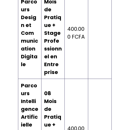
Parco
Mois
urs
de
Desig
Pratiq
n et
ue +
400.00
Com
Stage
0 FCFA
munic
Profe
ation
ssionn
Digita
el en
le
Entre
prise
Parco
urs
08
Intelli
Mois
gence
de
Artific
Pratiq
ielle
ue +
400.00