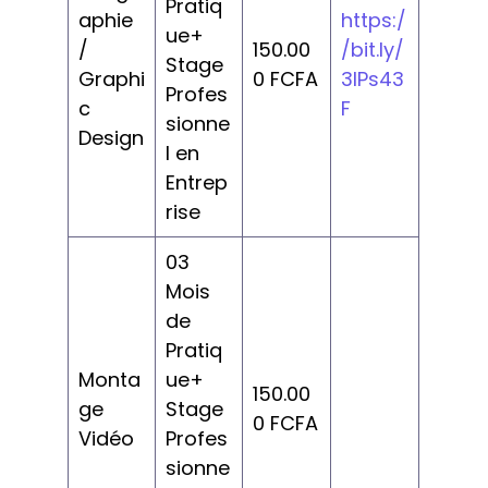
Pratiq
aphie
https:/
ue+
/
150.00
/bit.ly/
Stage
Graphi
0 FCFA
3IPs43
Profes
c
F
sionne
Design
l en
Entrep
rise
03
Mois
de
Pratiq
Monta
ue+
150.00
ge
Stage
0 FCFA
Vidéo
Profes
sionne