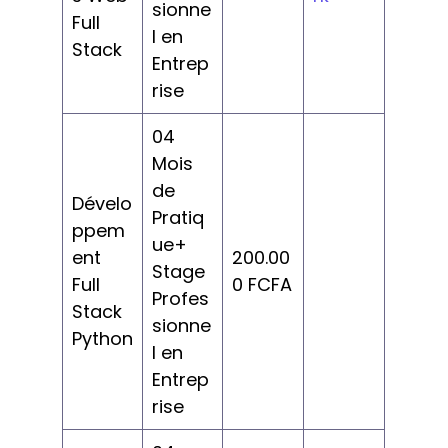
sionne
Full
l en
Stack
Entrep
rise
04
Mois
de
Dévelo
Pratiq
ppem
ue+
ent
200.00
Stage
Full
0 FCFA
Profes
Stack
sionne
Python
l en
Entrep
rise