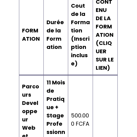
CONT
Cout
ENU
de la
DE LA
Durée
Forma
FORM
FORM
de la
tion
ATION
ATION
Form
(Inscri
(CLIQ
ation
ption
UER
inclus
SUR LE
e)
LIEN)
11 Mois
Parco
de
urs
Pratiq
Devel
ue +
oppe
Stage
500.00
ur
Profe
0 FCFA
Web
ssionn
et