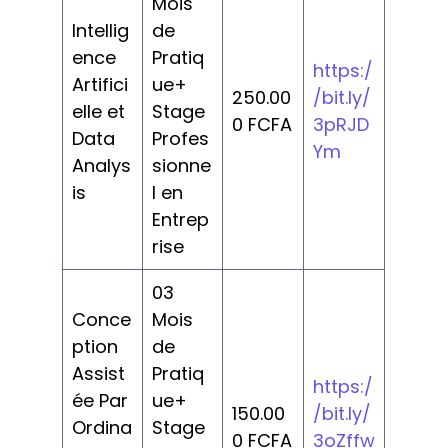
Mois
Intellig
de
ence
Pratiq
https:/
Artifici
ue+
250.00
/bit.ly/
elle et
Stage
0 FCFA
3pRJD
Data
Profes
Ym
Analys
sionne
is
l en
Entrep
rise
03
Conce
Mois
ption
de
Assist
Pratiq
https:/
ée Par
ue+
150.00
/bit.ly/
Ordina
Stage
0 FCFA
3oZffw