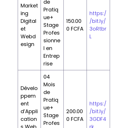
de
Market
Pratiq
ing
https:/
ue+
Digital
150.00
/bit.ly/
Stage
et
0 FCFA
3oRtbr
Profes
Webd
L
sionne
esign
l en
Entrep
rise
04
Mois
Dévelo
de
ppem
Pratiq
ent
https:/
ue+
d’Appli
200.00
/bit.ly/
Stage
cation
0 FCFA
3GDF4
Profes
s Web
rk