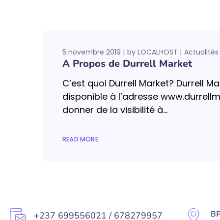
5 novembre 2019
by
LOCALHOST
Actualités 
A Propos de Durrell Market
C’est quoi Durrell Market? Durrell
disponible à l’adresse www.durrell
donner de la visibilité à...
READ MORE
BP
+237 699556021 / 678279957