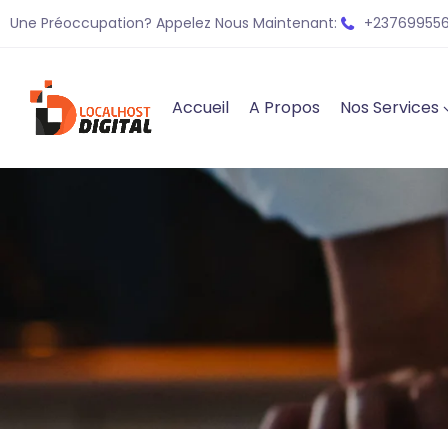
Une Préoccupation? Appelez Nous Maintenant:
+237699556
Accueil
A Propos
Nos Services