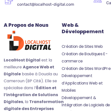
C
contact@localhost-digital.com
A Propos de Nous
Web &
Développement
Création de Sites Web
Création de Boutiques E-
LocalHost Digital
est la
commerce
meilleure
Agence Web et
Création de Sites WordPre
Digitale
basée à Douala au
Développement
Cameroun (BP Cité). Elle se
d’Applications Web et
spécialise dans l’
Édition
et
Mobiles
l’intégration de Solutions
Développement &
Digitales
, la
Transformation
Intégration de Logiciels de
digitale des Entreprises