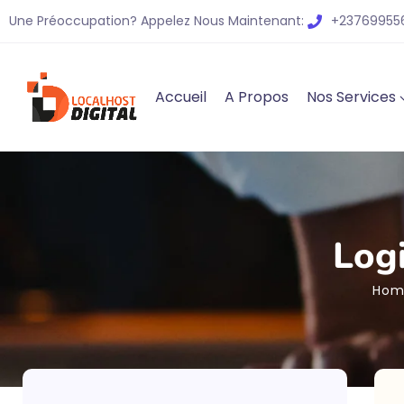
Une Préoccupation? Appelez Nous Maintenant:
+237699556
Accueil
A Propos
Nos Services
Logi
Hom