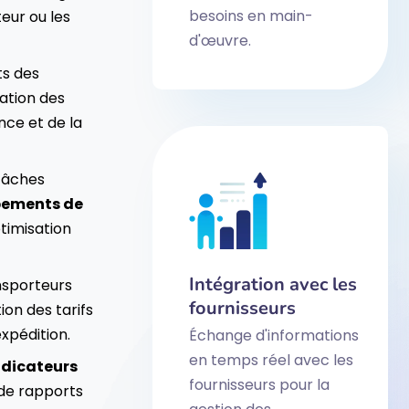
besoins en main-
eur ou les
d'œuvre.
ts des
ication des
nce et de la
tâches
pements de
timisation
Intégration avec les
nsporteurs
fournisseurs
tion des tarifs
xpédition.
Échange d'informations
en temps réel avec les
ndicateurs
fournisseurs pour la
 de rapports