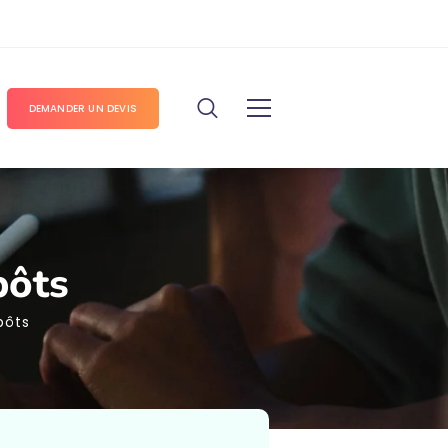
DEMANDER UN DEVIS
epôts
epôts