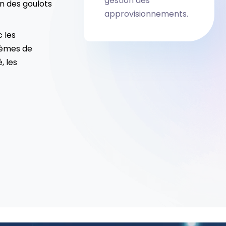
gestion des
n des goulots
approvisionnements.
 les
tèmes de
, les