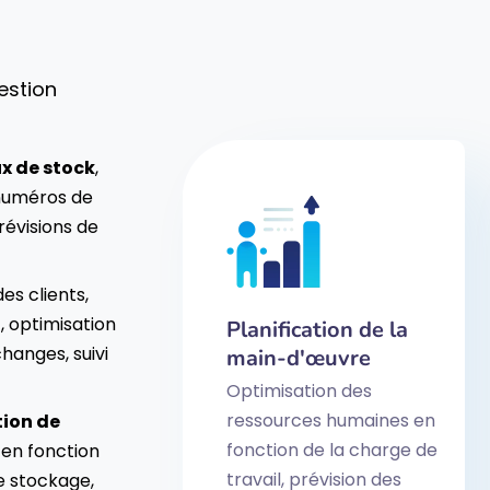
gestion
ux de stock
,
numéros de
révisions de
s clients,
n
, optimisation
Planification de la
changes, suivi
main-d'œuvre
Optimisation des
ressources humaines en
ion de
fonction de la charge de
 en fonction
travail, prévision des
e stockage,