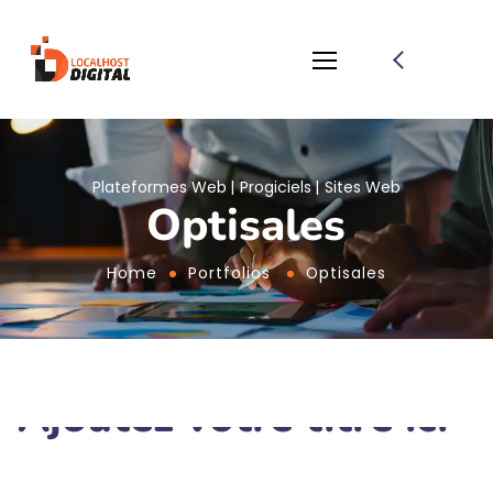
Plateformes Web
Progiciels
Sites Web
Optisales
Home
Portfolios
Optisales
Ajoutez votre titre ici