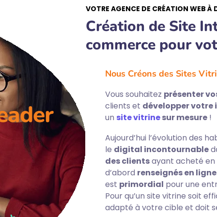
VOTRE AGENCE DE CRÉATION WEB À
Création de Site Int
commerce pour vot
Nous Créons des Sites Vitr
Vous souhaitez
présenter vos
eader
clients et
développer votre
un
site vitrine
sur mesure
!
Aujourd’hui l’évolution des 
le
digital incontournable
d
des clients
ayant acheté en 
d’abord
renseignés en ligne
est
primordial
pour une entr
Pour qu’un site vitrine soit ef
adapté à votre cible et doit