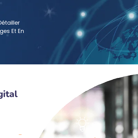
tailler
ges Et En
ital