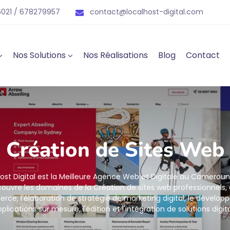
021 / 678279957
contact@localhost-digital.com
Nos Solutions
Nos Réalisations
Blog
Contact
Création de Sites Web
ost Digital est la Meilleure Agence Web et Digitale au Cameroun
couvre les domaines de la Création de sites web professionnels, 
ce, l'élaboration de stratégie de marketing digital, le dévelo
plications sur mesure, l'édition et l'intégration de solutions digit