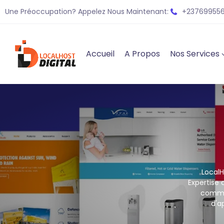
Une Préoccupation? Appelez Nous Maintenant:
+237699556
Accueil
A Propos
Nos Services
LocalH
Expertise 
commer
d'ap