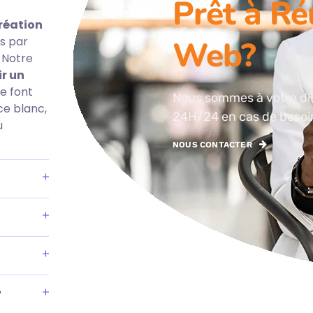
Prêt à Ré
réation
es par
Web?
 Notre
r un
 le font
Nous sommes à votre di
ce blanc,
24H/24 en cas de besoi
u
NOUS CONTACTER
?