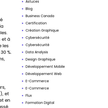
Astuces
Blog
Business Canada
hé
Certification
da
Création Graphique
les.
Cybersécurité
 et à
Cybersécurité
e les
 30 %.
Data Analysis
ns,
Design Graphique
Développement Mobile
Développement Web
E-Commerce
rs,
E-Commerce
), et
Flux
et en
Formation Digital
assé