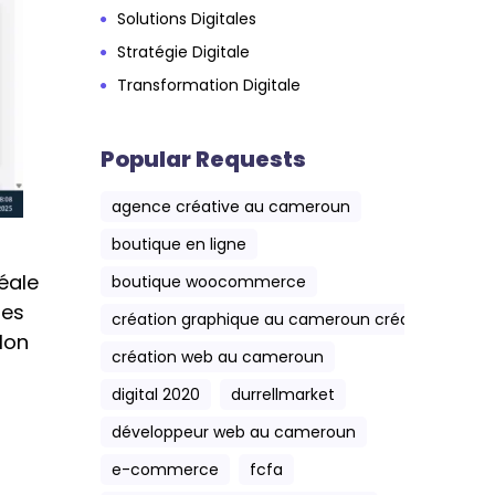
Solutions Digitales
Stratégie Digitale
Transformation Digitale
Popular Requests
agence créative au cameroun
boutique en ligne
éale
boutique woocommerce
les
création graphique au cameroun création web 
lon
création web au cameroun
digital 2020
durrellmarket
développeur web au cameroun
e-commerce
fcfa