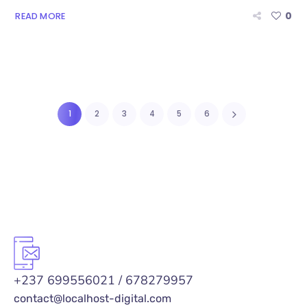
0
READ MORE
1
2
3
4
5
6
+237 699556021 / 678279957
contact@localhost-digital.com