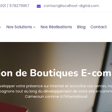
021 / 678279957
contact@localhost-digital.com
Nos Solutions
Nos Réalisations
Blog
Contact
ion de Boutiques E-co
velopper votre présence sur internet et accroître vos ventes, n
agnons tout au long du développement de votre site e-comm
Cameroun comme à l'international