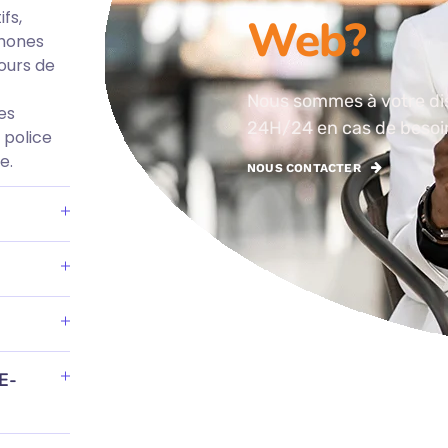
fs,
Web?
phones
ours de
Nous sommes à votre di
des
24H/24 en cas de besoi
a police
e.
NOUS CONTACTER
 E-