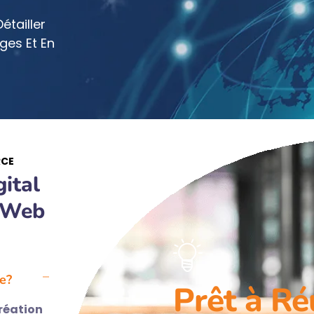
tailler
ges Et En
RCE
ital
e Web
e?
Prêt à Ré
réation