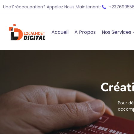
Une Préoccupation? Appelez Nous Maintenant:
+237699556
Accueil
A Propos
Nos Services
Créat
Pour dé
accomp