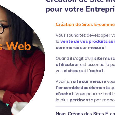
pour votre Entrepr
Création de Sites E-comme
Vous souhaitez développer vot
es Web
la
vente de vos produits sur
commerce sur mesure
!
Quand il s’agit d’un
site marc
utilisateur
est essentielle p
vos
visiteurs
à
l’achat
.
Avoir un
site sur mesure
vou
l’ensemble des éléments
qu
d’achat
. Vous pourrez mettr
la plus
pertinente
par rappo
Nous Créons des Sites E-c