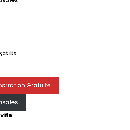
çabilité
tration Gratuite
tisales
ivité