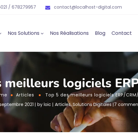
021 / 678279957
contact@localhost-digital.com
Nos Solutions
Nos Réalisations
Blog
Contact
s meilleurs logiciels E
ome
Articles
Top 5 des meilleurs logiciels ERP/CRM
 septembre 2021
by
loic
Articles
,
Solutions Digitales
7 commen