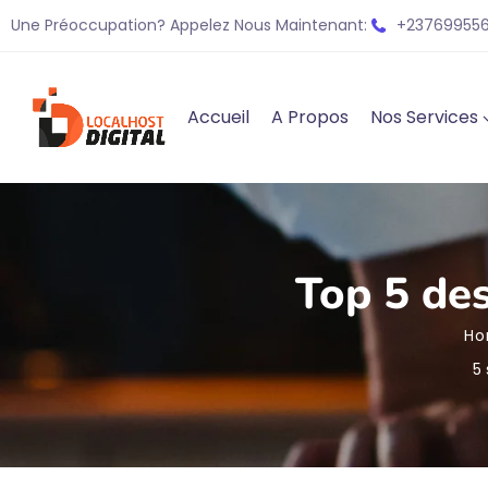
Une Préoccupation? Appelez Nous Maintenant:
+237699556
Accueil
A Propos
Nos Services
Top 5 de
H
5