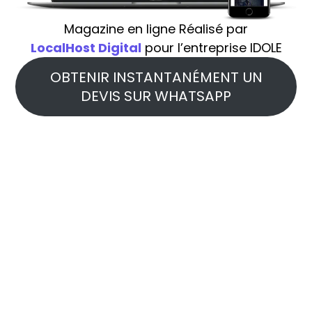
Magazine en ligne Réalisé par
LocalHost Digital
pour l’entreprise IDOLE
OBTENIR INSTANTANÉMENT UN
DEVIS SUR WHATSAPP
Algérie Angola Bénin Botswana Burkina Faso
Burundi Cabo Verde Cameroun République
centrafricaine Tchad Comores Congo,
République démocratique du Congo,
République de Côte d’Ivoire Djibouti Égypte
Guinée équatoriale Érythrée Eswatini Éthiopie
Gabon Gambie Ghana Guinée Guinée
Bissau Kenya Lesotho Libéria Libye
Madagascar Malawi Mali Mauritanie Maurice
Maroc Mozambique Namibie Namibie Niger