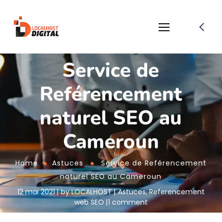
Service de
Reférencement
naturel SEO au
Cameroun
Home
Astuces
Service de Reférencement
naturel SEO au Cameroun
12 mai 2021
by
LOCALHOST
Astuces
,
Referencement
web SEO
1 comment