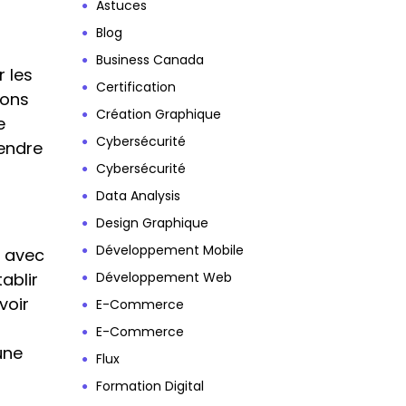
Astuces
Blog
Business Canada
 les
Certification
ions
Création Graphique
e
Cybersécurité
endre
Cybersécurité
Data Analysis
Design Graphique
Développement Mobile
s avec
ablir
Développement Web
voir
E-Commerce
E-Commerce
une
Flux
Formation Digital