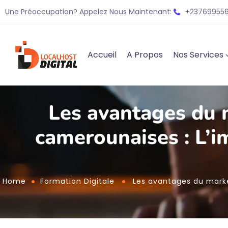
Une Préoccupation? Appelez Nous Maintenant:
+237699556
Accueil
A Propos
Nos Services
Les avantages du m
camerounaises : L’i
Home
Formation Digitale
Les avantages du market