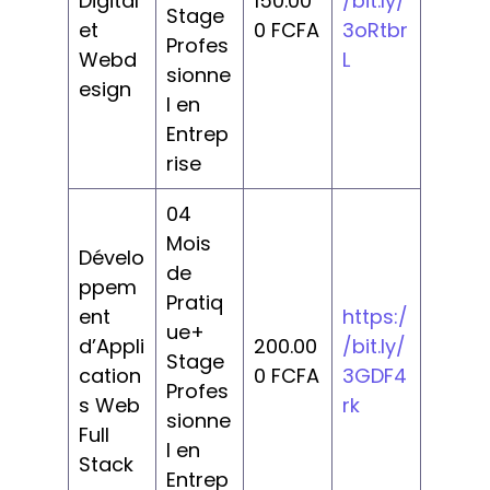
Digital
150.00
/bit.ly/
Stage
et
0 FCFA
3oRtbr
Profes
Webd
L
sionne
esign
l en
Entrep
rise
04
Mois
Dévelo
de
ppem
Pratiq
ent
https:/
ue+
d’Appli
200.00
/bit.ly/
Stage
cation
0 FCFA
3GDF4
Profes
s Web
rk
sionne
Full
l en
Stack
Entrep