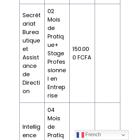
02
Secrét
Mois
ariat
de
Burea
Pratiq
utique
ue+
et
150.00
Stage
Assist
0 FCFA
Profes
ance
sionne
de
l en
Directi
Entrep
on
rise
04
Mois
Intellig
de
ence
Pratiq
French
https:/