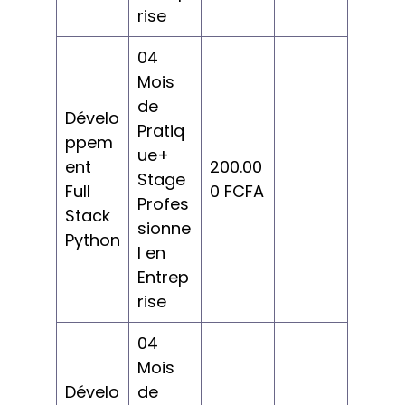
rise
04
Mois
de
Dévelo
Pratiq
ppem
ue+
ent
200.00
Stage
Full
0 FCFA
Profes
Stack
sionne
Python
l en
Entrep
rise
04
Mois
Dévelo
de