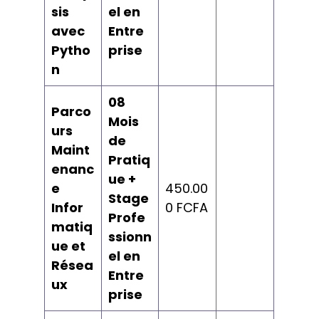
sis
el en
avec
Entre
Pytho
prise
n
08
Parco
Mois
urs
de
Maint
Pratiq
enanc
ue +
e
450.00
Stage
Infor
0 FCFA
Profe
matiq
ssionn
ue et
el en
Résea
Entre
ux
prise