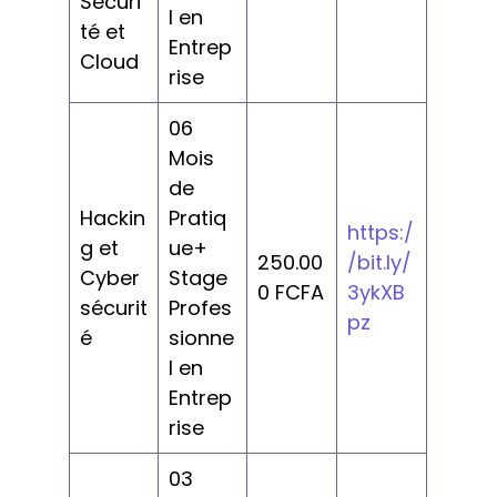
Sécuri
l en
té et
Entrep
Cloud
rise
06
Mois
de
Hackin
Pratiq
https:/
g et
ue+
250.00
/bit.ly/
Cyber
Stage
0 FCFA
3ykXB
sécurit
Profes
pz
é
sionne
l en
Entrep
rise
03