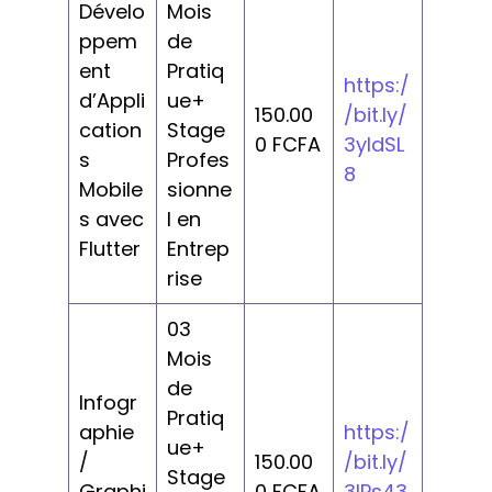
Dévelo
Mois
ppem
de
ent
Pratiq
https:/
d’Appli
ue+
150.00
/bit.ly/
cation
Stage
0 FCFA
3yldSL
s
Profes
8
Mobile
sionne
s avec
l en
Flutter
Entrep
rise
03
Mois
de
Infogr
Pratiq
aphie
https:/
ue+
/
150.00
/bit.ly/
Stage
Graphi
0 FCFA
3IPs43