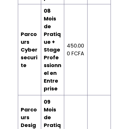
08
Mois
de
Parco
Pratiq
urs
ue +
450.00
Cyber
Stage
0 FCFA
securi
Profe
te
ssionn
el en
Entre
prise
09
Parco
Mois
urs
de
Desig
Pratiq