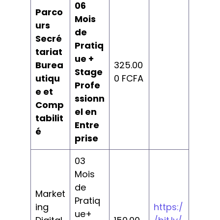
06
Parco
Mois
urs
de
Secré
Pratiq
tariat
ue +
Burea
325.00
Stage
utiqu
0 FCFA
Profe
e et
ssionn
Comp
el en
tabilit
Entre
é
prise
03
Mois
de
Market
Pratiq
ing
https:/
ue+