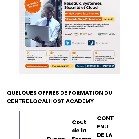
QUELQUES OFFRES DE FORMATION DU
CENTRE LOCALHOST ACADEMY
CONT
Cout
ENU
de la
DE LA
Durée
Forma