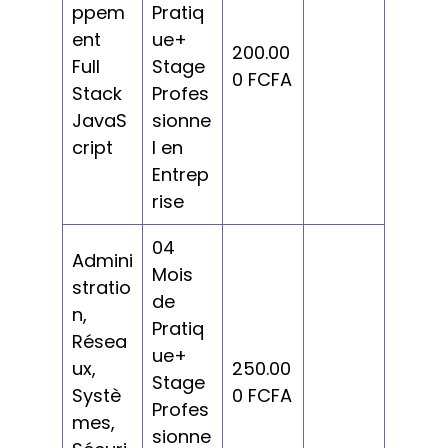
ppem
Pratiq
ent
ue+
200.00
Full
Stage
0 FCFA
Stack
Profes
JavaS
sionne
cript
l en
Entrep
rise
04
Admini
Mois
stratio
de
n,
Pratiq
Résea
ue+
ux,
250.00
Stage
Systè
0 FCFA
Profes
mes,
sionne