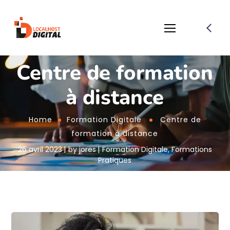
Centre de formation
à distance
Home
Formation Digitale
Centre de
formation à distance
26 avril 2023
by
jores
Formation Digitale
,
Formations
Pratiques