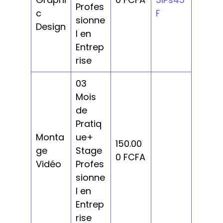
Profes
c
F
sionne
Design
l en
Entrep
rise
03
Mois
de
Pratiq
Monta
ue+
150.00
ge
Stage
0 FCFA
Vidéo
Profes
sionne
l en
Entrep
rise