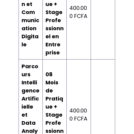
n et
ue +
400.00
Com
Stage
0 FCFA
munic
Profe
ation
ssionn
Digita
el en
le
Entre
prise
Parco
urs
08
Intelli
Mois
gence
de
Artific
Pratiq
ielle
ue +
400.00
et
Stage
0 FCFA
Data
Profe
Analy
ssionn