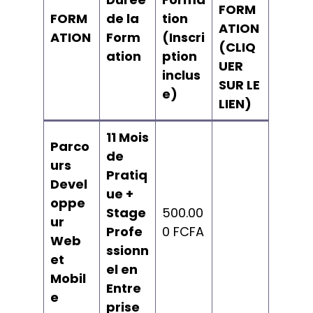
FORM
FORM
de la
tion
ATION
ATION
Form
(Inscri
(CLIQ
ation
ption
UER
inclus
SUR LE
e)
LIEN)
11 Mois
Parco
de
urs
Pratiq
Devel
ue +
oppe
Stage
500.00
ur
Profe
0 FCFA
Web
ssionn
et
el en
Mobil
Entre
e
prise