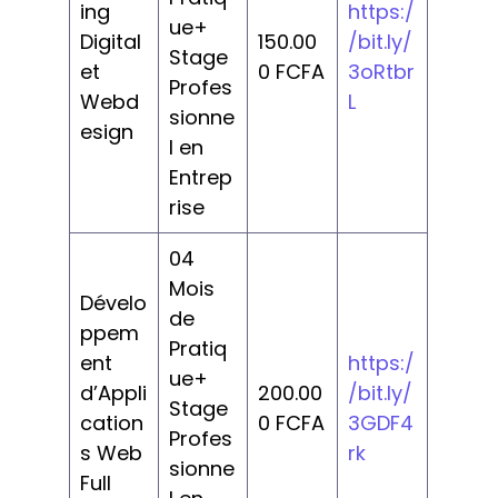
ing
https:/
ue+
Digital
150.00
/bit.ly/
Stage
et
0 FCFA
3oRtbr
Profes
Webd
L
sionne
esign
l en
Entrep
rise
04
Mois
Dévelo
de
ppem
Pratiq
ent
https:/
ue+
d’Appli
200.00
/bit.ly/
Stage
cation
0 FCFA
3GDF4
Profes
s Web
rk
sionne
Full