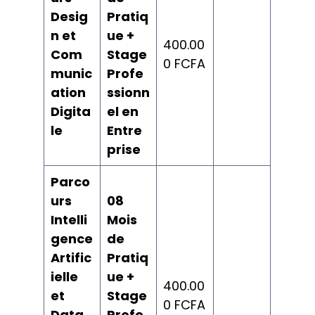
Desig
Pratiq
n et
ue +
400.00
Com
Stage
0 FCFA
munic
Profe
ation
ssionn
Digita
el en
le
Entre
prise
Parco
urs
08
Intelli
Mois
gence
de
Artific
Pratiq
ielle
ue +
400.00
et
Stage
0 FCFA
Data
Profe