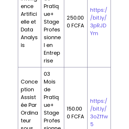
ence
Pratiq
https:/
Artifici
ue+
250.00
/bit.ly/
elle et
Stage
0 FCFA
3pRJD
Data
Profes
Ym
Analys
sionne
is
l en
Entrep
rise
03
Conce
Mois
ption
de
Assist
Pratiq
https:/
ée Par
ue+
150.00
/bit.ly/
Ordina
Stage
0 FCFA
3oZffw
teur
Profes
5
sous
sionne