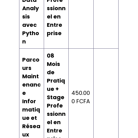
Analy
ssionn
sis
el en
avec
Entre
Pytho
prise
n
08
Parco
Mois
urs
de
Maint
Pratiq
enanc
ue +
e
450.00
Stage
Infor
0 FCFA
Profe
matiq
ssionn
ue et
el en
Résea
Entre
ux