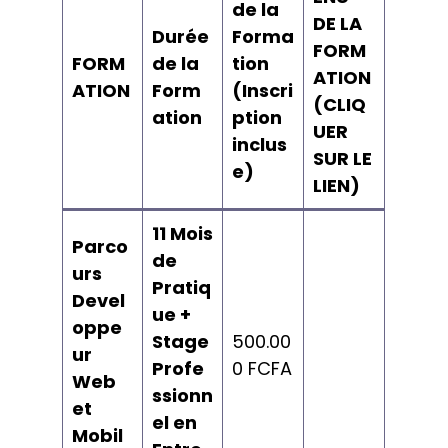
de la
DE LA
Durée
Forma
FORM
FORM
de la
tion
ATION
ATION
Form
(Inscri
(CLIQ
ation
ption
UER
inclus
SUR LE
e)
LIEN)
11 Mois
Parco
de
urs
Pratiq
Devel
ue +
oppe
Stage
500.00
ur
Profe
0 FCFA
Web
ssionn
et
el en
Mobil