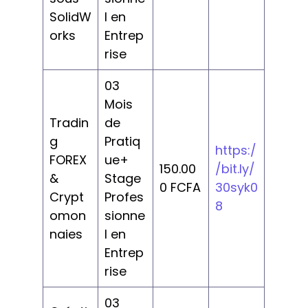
SolidW
l en
orks
Entrep
rise
03
Mois
Tradin
de
g
Pratiq
https:/
FOREX
ue+
150.00
/bit.ly/
&
Stage
0 FCFA
30syk0
Crypt
Profes
8
omon
sionne
naies
l en
Entrep
rise
03