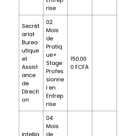
rise
02
Secrét
Mois
ariat
de
Burea
Pratiq
utique
ue+
et
150.00
Stage
Assist
0 FCFA
Profes
ance
sionne
de
l en
Directi
Entrep
on
rise
04
Mois
Intellig
de