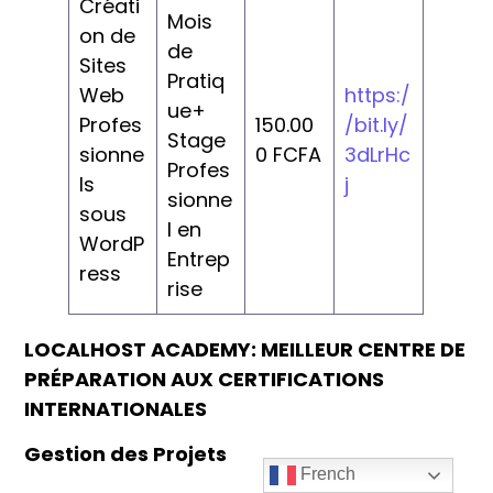
Créati
Mois
on de
de
Sites
Pratiq
Web
https:/
ue+
Profes
150.00
/bit.ly/
Stage
sionne
0 FCFA
3dLrHc
Profes
ls
j
sionne
sous
l en
WordP
Entrep
ress
rise
LOCALHOST ACADEMY: MEILLEUR CENTRE DE
PRÉPARATION AUX CERTIFICATIONS
INTERNATIONALES
Gestion des Projets
French