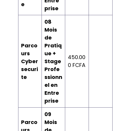
Entre
e
prise
08
Mois
de
Parco
Pratiq
urs
ue +
450.00
Cyber
Stage
0 FCFA
securi
Profe
te
ssionn
el en
Entre
prise
09
Parco
Mois
urs
de