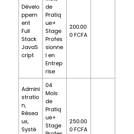
Dévelo
de
ppem
Pratiq
ent
ue+
200.00
Full
Stage
0 FCFA
Stack
Profes
JavaS
sionne
cript
l en
Entrep
rise
04
Admini
Mois
stratio
de
n,
Pratiq
Résea
ue+
ux,
250.00
Stage
Systè
0 FCFA
Profes