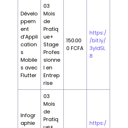
03
Dévelo
Mois
ppem
de
ent
Pratiq
https:/
d’Appli
ue+
150.00
/bit.ly/
cation
Stage
0 FCFA
3yldSL
s
Profes
8
Mobile
sionne
s avec
l en
Flutter
Entrep
rise
03
Mois
de
Infogr
Pratiq
aphie
https:/
ue+