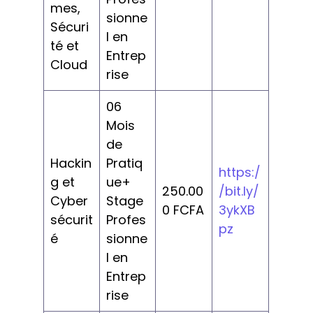
mes,
sionne
Sécuri
l en
té et
Entrep
Cloud
rise
06
Mois
de
Hackin
Pratiq
https:/
g et
ue+
250.00
/bit.ly/
Cyber
Stage
0 FCFA
3ykXB
sécurit
Profes
pz
é
sionne
l en
Entrep
rise