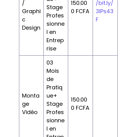
/
150.00
/bit.ly/
Stage
Graphi
0 FCFA
3IPs43
Profes
c
F
sionne
Design
l en
Entrep
rise
03
Mois
de
Pratiq
Monta
ue+
150.00
ge
Stage
0 FCFA
Vidéo
Profes
sionne
l en
Entrep