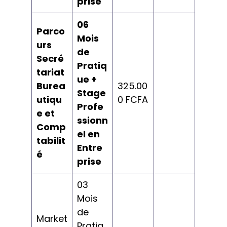
prise
06
Parco
Mois
urs
de
Secré
Pratiq
tariat
ue +
Burea
325.00
Stage
utiqu
0 FCFA
Profe
e et
ssionn
Comp
el en
tabilit
Entre
é
prise
03
Mois
de
Market
Pratiq