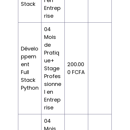
l en
Stack
Entrep
rise
04
Mois
de
Dévelo
Pratiq
ppem
ue+
ent
200.00
Stage
Full
0 FCFA
Profes
Stack
sionne
Python
l en
Entrep
rise
04
Mois