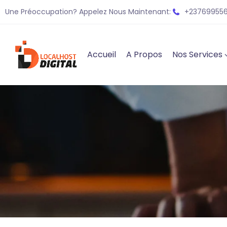
Une Préoccupation? Appelez Nous Maintenant:
+237699556
Accueil
A Propos
Nos Services